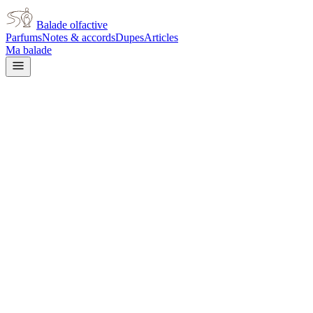
Balade olfactive
Parfums
Notes & accords
Dupes
Articles
Ma balade
Narciso Rodriguez
Narciso Rodriguez For Her Oil
Musc Parfum for women
musky
Musqué
Ambré
Poudré
Floral
Fruité
Patchouli
L’avis signé de Balade olfactive est en cours d’écriture. Cette
fiche présente déjà tout ce que la composition et les prix nous disent.
Je le porte
Il me tente
Pas pour moi
Un clic, aucun compte demandé.
Ajouter à ma balade