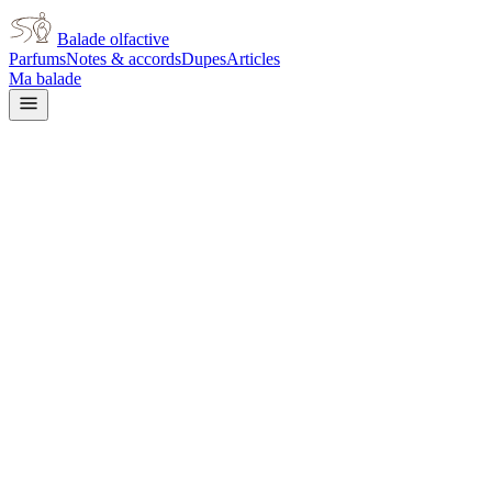
Balade olfactive
Parfums
Notes & accords
Dupes
Articles
Ma balade
Narciso Rodriguez
Narciso Rodriguez Musc Noir
musky
Musqué
Poudré
Fruité
Doux
Cuir
Vanillé
Amande
L’avis signé de Balade olfactive est en cours d’écriture. Cette
fiche présente déjà tout ce que la composition et les prix nous disent.
Je le porte
Il me tente
Pas pour moi
Un clic, aucun compte demandé.
Ajouter à ma balade