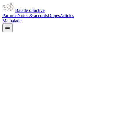
Balade olfactive
Parfums
Notes & accords
Dupes
Articles
Ma balade
Prada
Prada Infusion De Gingembre
warm spicy
Épicé
chaud
Agrumes
Frais
Aldéhydé
Musqué
Aromatique
Boisé
Poudré
Terreu
L’avis signé de Balade olfactive est en cours d’écriture. Cette
fiche présente déjà tout ce que la composition et les prix nous disent.
Je le porte
Il me tente
Pas pour moi
Un clic, aucun compte demandé.
Ajouter à ma balade