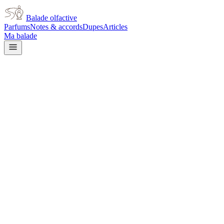
Balade olfactive
Parfums
Notes & accords
Dupes
Articles
Ma balade
Jean Paul Gaultier
Jean Paul Gaultier Scandal
Gold
warm spicy
Épicé
chaud
Boisé
Cuir
Miel
Terreux
Patchouli
Animal
Floral
Métallique
Doux
L’avis signé de Balade olfactive est en cours d’écriture. Cette
fiche présente déjà tout ce que la composition et les prix nous disent.
Je le porte
Il me tente
Pas pour moi
Un clic, aucun compte demandé.