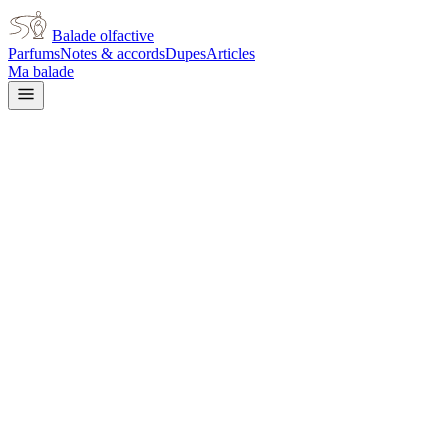
Balade olfactive
Parfums
Notes & accords
Dupes
Articles
Ma balade
Prada
Prada Luna Rossa Carbon
fresh spicy
Épicé frais
Ambré
Lavande
Aromatique
Métallique
Minéral
Agrumes
Mu
L’avis signé de Balade olfactive est en cours d’écriture. Cette fich
Je le porte
Il me tente
Pas pour moi
Un clic, aucun compte demandé.
Ajouter à ma balade
Fiche technique