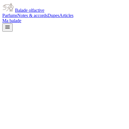
Balade olfactive
Parfums
Notes & accords
Dupes
Articles
Ma balade
Tom Ford
Tom Ford Santal Blush
woody
Boisé
Épicé chaud
Poudré
Épicé
frais
Musqué
Ambré
Oud
Cannelle
Floral jaune
Aromatique
L’avis signé de Balade olfactive est en cours d’écriture. Cette
fiche présente déjà tout ce que la composition et les prix nous disent.
Je le porte
Il me tente
Pas pour moi
Un clic, aucun compte demandé.
Ajouter à ma balade