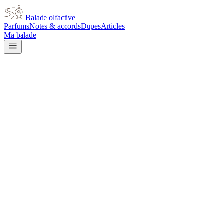
Balade olfactive
Parfums
Notes & accords
Dupes
Articles
Ma balade
Tom Ford
Tom Ford Soleil Brulant
amber
Ambré
Gourmand
Agrumes
Boisé
Miel
Doux
Floral blanc
Animal
Épicé
frais
Balsamique
L’avis signé de Balade olfactive est en cours d’écriture. Cette
fiche présente déjà tout ce que la composition et les prix nous disent.
Je le porte
Il me tente
Pas pour moi
Un clic, aucun compte demandé.
Ajouter à ma balade