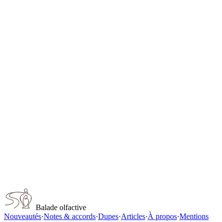
Ange Ou Demon Tendre
Givenchy
Les Creations de Monsieur Dior Diorissimo Eau de Toilette for
women
Dior
Souffle De Soie unisex
Dior
L'Interdit
Givenchy
J'Adore L'Absolu for women
Dior
Capturer ce parfum
Balade olfactive
Nouveautés
·
Notes & accords
·
Dupes
·
Articles
·
À propos
·
Mentions