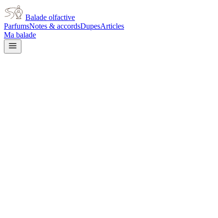
Balade olfactive
Parfums
Notes & accords
Dupes
Articles
Ma balade
Flacon à venir
Tom Ford
Tom Ford Tubereuse Nue
white floral
Floral blanc
Tubéreuse
Gourmand
Musqué
Ambré
Cuir
Animal
Poudré
L’avis signé de Balade olfactive est en cours d’écriture. Cette
fiche présente déjà tout ce que la composition et les prix nous disent.
Je le porte
Il me tente
Pas pour moi
Un clic, aucun compte demandé.
Ajouter à ma balade