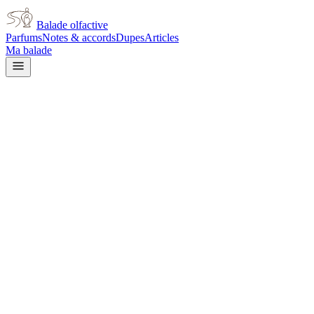
Balade olfactive
Parfums
Notes & accords
Dupes
Articles
Ma balade
Versace
Versace 2 Thousand for women
green
Vert
Floral
Épicé chaud
Musqué
Poudré
L’avis signé de Balade olfactive est en cours d’écriture. Cette
fiche présente déjà tout ce que la composition et les prix nous disent.
Je le porte
Il me tente
Pas pour moi
Un clic, aucun compte demandé.
Ajouter à ma balade