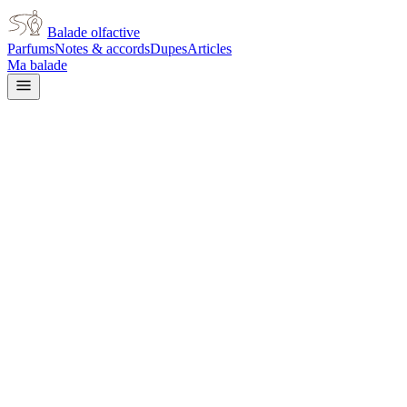
Balade olfactive
Parfums
Notes & accords
Dupes
Articles
Ma balade
Accueil
/
Articles
/
Achat à l'aveugle : pourquoi votre peau change tout
Achat à l'aveugle : pourquoi votre peau c
Le même parfum peut sentir le paradis sur une peau et le désastre sur u
Par
Vincent
·
21 mars 2026
Vous avez adoré un parfum sur quelqu'un d'autre. Vous l'avez commandé
Ce n'est pas dans votre tête. C'est de la chimie.
La peau n'est pas un simple support
Un parfum ne se pose pas sur la peau comme sur un tissu. Il interagit a
temps.
Le pH de la peau