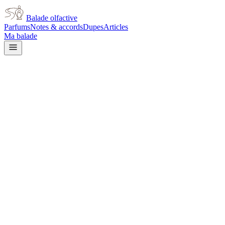
Balade olfactive
Parfums
Notes & accords
Dupes
Articles
Ma balade
Accueil
/
Articles
/
Ce que les parfums ont perdu quand ils ont arrêté d'ut
Ce que les parfums ont perdu quand ils ont
Les parfums des années 50 sentent différemment des reformulations mod
qu'elles faisaient, et ce qu'on a perdu.
Par
Vincent
·
19 juin 2026
Ce que les parfums ont perdu quand ils ont
Il y a dans les vieux parfums une chaleur qu'on a du mal à nommer. U
même quand la formule principale semble similaire. Cette chaleur, elle
L'ambre gris : le trésor de l'océan