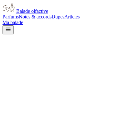
Balade olfactive
Parfums
Notes & accords
Dupes
Articles
Ma balade
Accueil
/
Articles
/
L'oud : le bois qui ne donne son odeur que quand il
souffre
L'oud : le bois qui ne donne son odeur que
quand il souffre
L'oud ne sent rien tant que l'arbre est sain. C'est la maladie qui le
rend précieux. Ce qu'est l'agarwood, comment il se produit, et
pourquoi les mots oud sur un flacon ne garantissent pas grand chose.
Par
Vincent
·
16 juin 2026
L'oud : le bois qui ne donne son odeur que
quand il souffre
Il y a quelque chose de presque cruel dans la logique de l'oud.