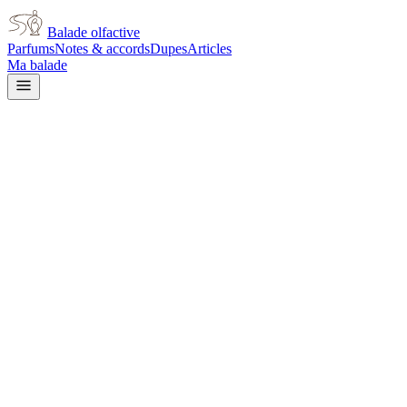
Balade olfactive
Parfums
Notes & accords
Dupes
Articles
Ma balade
Chanel
La Pausa Eau de Parfum for w
powdery
Poudré
Iris
Boisé
Vert
Violette
Terreux
L’avis signé de Balade olfactive est en cours d’écriture. Cette fich
Je le porte
Il me tente
Pas pour moi
Un clic, aucun compte demandé.
Ajouter à ma balade
Fiche technique