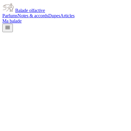
Balade olfactive
Parfums
Notes & accords
Dupes
Articles
Ma balade
Creed
Creed Viking Cologne
aromatic
Aromatique
Agrumes
Boisé
Épicé frais
Lavande
Herbacé
Épicé
doux
Terreux
Épicé chaud
L’avis signé de Balade olfactive est en cours d’écriture. Cette
fiche présente déjà tout ce que la composition et les prix nous disent.
Je le porte
Il me tente
Pas pour moi
Un clic, aucun compte demandé.
Ajouter à ma balade