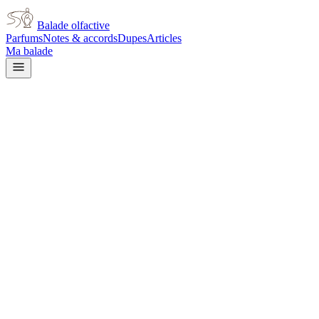
Balade olfactive
Parfums
Notes & accords
Dupes
Articles
Ma balade
Givenchy
Insense Ultramarine
aromatic
Aromatique
Floral
Vert
Fruité
Boisé
Ozoné
Aquatique
Épicé
chaud
Agrumes
Iris
L’avis signé de Balade olfactive est en cours d’écriture. Cette
fiche présente déjà tout ce que la composition et les prix nous disent.
Je le porte
Il me tente
Pas pour moi
Un clic, aucun compte demandé.
Ajouter à ma balade