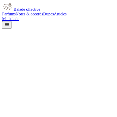
Balade olfactive
Parfums
Notes & accords
Dupes
Articles
Ma balade
Dior
Eau Sauvage Fraicheur Cuir
for men
citrus
Agrumes
Cuir
Ambré
Boisé
Animal
Aromatique
Fumé
Poudré
L’avis signé de Balade olfactive est en cours d’écriture. Cette
fiche présente déjà tout ce que la composition et les prix nous disent.
Je le porte
Il me tente
Pas pour moi
Un clic, aucun compte demandé.
Ajouter à ma balade