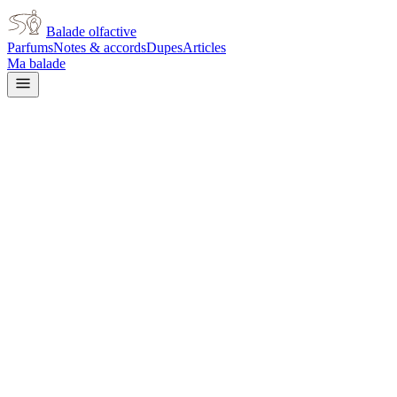
Balade olfactive
Parfums
Notes & accords
Dupes
Articles
Ma balade
Dior
J'Adore L'Or 2017 for women
white floral
Floral blanc
Vanillé
Gourmand
Floral
jaune
Doux
Tubéreuse
Rose
Floral
Boisé
Poudré
Ambré
L’avis signé de Balade olfactive est en cours d’écriture. Cette
fiche présente déjà tout ce que la composition et les prix nous disent.
Je le porte
Il me tente
Pas pour moi
Un clic, aucun compte demandé.
Ajouter à ma balade