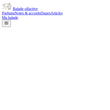
Balade olfactive
Parfums
Notes & accords
Dupes
Articles
Ma balade
Flacon à venir
Dior
J'Adore L'Or for women
vanilla
Vanillé
Ambré
Floral
blanc
Rose
Gourmand
Doux
Floral
Balsamique
Poudré
Épicé
chaud
Patchouli
L’avis signé de Balade olfactive est en cours d’écriture. Cette
fiche présente déjà tout ce que la composition et les prix nous disent.
Je le porte
Il me tente
Pas pour moi
Un clic, aucun compte demandé.