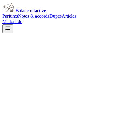
Balade olfactive
Parfums
Notes & accords
Dupes
Articles
Ma balade
Dior
Midnight Poison Extrait de Pa
vanilla
Vanillé
Ambré
Patchouli
Boisé
Rose
Épicé chaud
Balsamique
Doux
Gour
L’avis signé de Balade olfactive est en cours d’écriture. Cette fich
Je le porte
Il me tente
Pas pour moi
Un clic, aucun compte demandé.
Ajouter à ma balade
Fiche technique