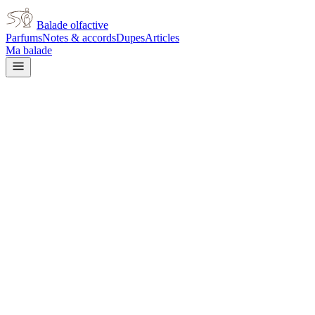
Balade olfactive
Parfums
Notes & accords
Dupes
Articles
Ma balade
Dior
Miss Dior Parfum pour
Cheveux for women
rose
Rose
Agrumes
Musqué
Floral blanc
Patchouli
Floral
Poudré
Boisé
Épicé
frais
Épicé chaud
L’avis signé de Balade olfactive est en cours d’écriture. Cette
fiche présente déjà tout ce que la composition et les prix nous disent.
Je le porte
Il me tente
Pas pour moi
Un clic, aucun compte demandé.