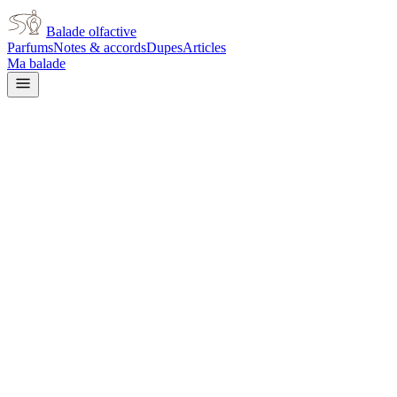
Balade olfactive
Parfums
Notes & accords
Dupes
Articles
Ma balade
Flacon à venir
Dior
Rouge Trafalgar for women
fruity
Fruité
Doux
Agrumes
Musqué
Boisé
L’avis signé de Balade olfactive est en cours d’écriture. Cette
fiche présente déjà tout ce que la composition et les prix nous disent.
Je le porte
Il me tente
Pas pour moi
Un clic, aucun compte demandé.
Ajouter à ma balade