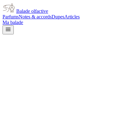
Balade olfactive
Parfums
Notes & accords
Dupes
Articles
Ma balade
Diptyque
Diptyque Eau Capitale
rose
Rose
Patchouli
Boisé
Épicé chaud
Agrumes
Floral
Terreux
Épicé
doux
Balsamique
L’avis signé de Balade olfactive est en cours d’écriture. Cette
fiche présente déjà tout ce que la composition et les prix nous disent.
Je le porte
Il me tente
Pas pour moi
Un clic, aucun compte demandé.
Ajouter à ma balade