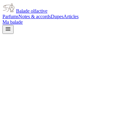
Balade olfactive
Parfums
Notes & accords
Dupes
Articles
Ma balade
Diptyque
Diptyque L'Eau Des
Hesperides
citrus
Agrumes
Vert
Aromatique
Épicé frais
Frais
Herbacé
Boisé
L’avis signé de Balade olfactive est en cours d’écriture. Cette
fiche présente déjà tout ce que la composition et les prix nous disent.
Je le porte
Il me tente
Pas pour moi
Un clic, aucun compte demandé.
Ajouter à ma balade