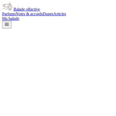
Balade olfactive
Parfums
Notes & accords
Dupes
Articles
Ma balade
Diptyque
Diptyque Eau Moheli
yellow floral
Floral jaune
Floral
Épicé chaud
Boisé
Doux
Ambré
Épicé doux
Terreux
L’avis signé de Balade olfactive est en cours d’écriture. Cette fich
Je le porte
Il me tente
Pas pour moi
Un clic, aucun compte demandé.
Ajouter à ma balade
Fiche technique