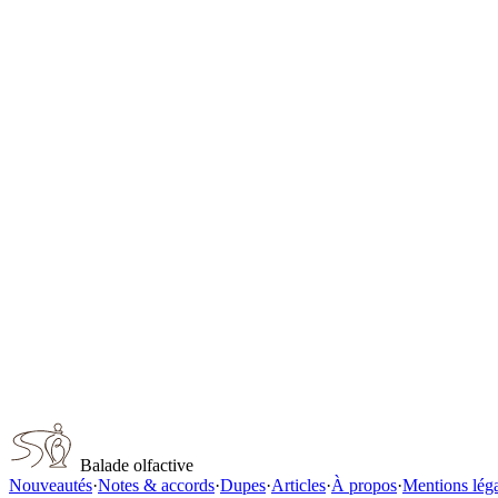
Diptyque 34 Boulevard Saint Germain
Diptyque
Diptyque Eau Capitale
Diptyque
Dolce & Gabbana Velvet Mimosa Bloom
Dolce & Gabbana
Jo Malone Mimosa & Cardamom
Jo Malone
Diptyque L'Ombre Dans L'Eau
Diptyque
Capturer ce parfum
Balade olfactive
Nouveautés
·
Notes & accords
·
Dupes
·
Articles
·
À propos
·
Mentions lég