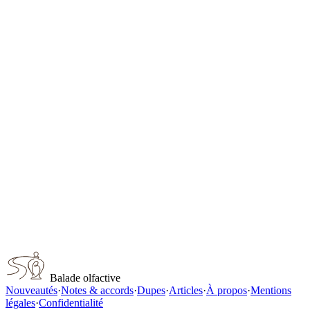
Dolce & Gabbana Intenso
Dolce & Gabbana
D & G Light Blue
Dolce & Gabbana
Dolce & Gabbana Q Intense
Dolce & Gabbana
D & G Light Blue Forever
Dolce & Gabbana
D & G Light Blue Italian Love
Dolce & Gabbana
Capturer ce parfum
Balade olfactive
Nouveautés
·
Notes & accords
·
Dupes
·
Articles
·
À propos
·
Mentions
légales
·
Confidentialité