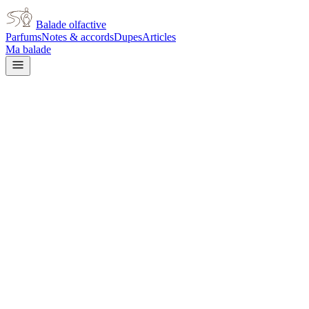
Balade olfactive
Parfums
Notes & accords
Dupes
Articles
Ma balade
Dolce & Gabbana
Dolce & Gabbana Velvet
Mimosa Bloom
yellow floral
Floral jaune
Vert
Agrumes
Poudré
Floral
Doux
L’avis signé de Balade olfactive est en cours d’écriture. Cette
fiche présente déjà tout ce que la composition et les prix nous disent.
Je le porte
Il me tente
Pas pour moi
Un clic, aucun compte demandé.
Ajouter à ma balade