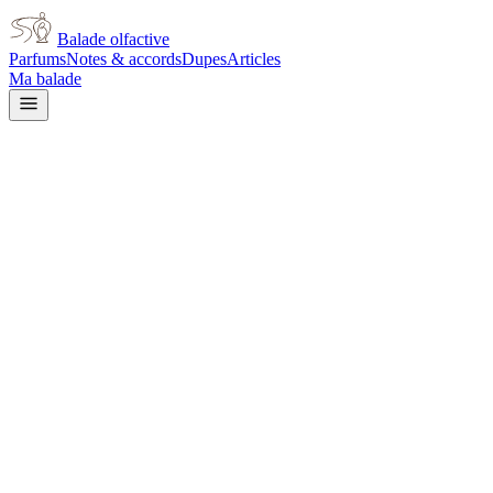
Balade olfactive
Parfums
Notes & accords
Dupes
Articles
Ma balade
Diptyque
Diptyque 34 Boulevard Saint
Germain
warm spicy
Épicé chaud
Boisé
Vert
Aromatique
Ambré
Cannelle
Fruité
Épicé
frais
Frais
Épicé doux
L’avis signé de Balade olfactive est en cours d’écriture. Cette
fiche présente déjà tout ce que la composition et les prix nous disent.
Je le porte
Il me tente
Pas pour moi
Un clic, aucun compte demandé.