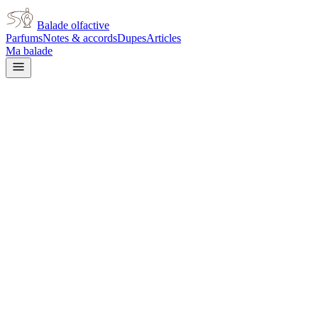
Balade olfactive
Parfums
Notes & accords
Dupes
Articles
Ma balade
Hugo Boss
Hugo
aromatic
Aromatique
Épicé
frais
Vert
Boisé
Frais
Fruité
Lavande
Herbacé
Agrumes
L’avis signé de Balade olfactive est en cours d’écriture. Cette
fiche présente déjà tout ce que la composition et les prix nous disent.
Je le porte
Il me tente
Pas pour moi
Un clic, aucun compte demandé.
Ajouter à ma balade