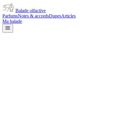
Balade olfactive
Parfums
Notes & accords
Dupes
Articles
Ma balade
Issey Miyake
A Drop d'Issey Essentielle
floral
Floral
Vert
Marin
Aromatique
Musqué
Salé
Aquatique
Agrumes
Poudré
L’avis signé de Balade olfactive est en cours d’écriture. Cette fich
Je le porte
Il me tente
Pas pour moi
Un clic, aucun compte demandé.
Ajouter à ma balade
Fiche technique