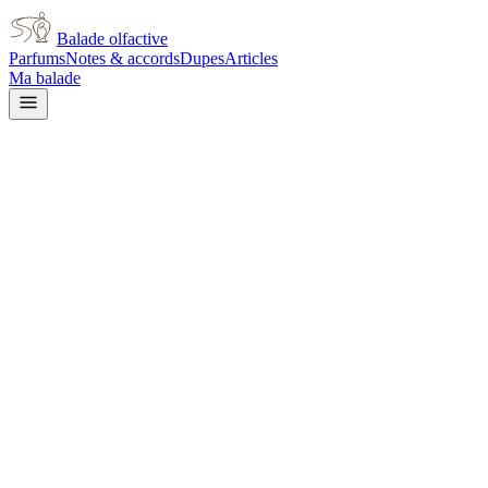
Balade olfactive
Parfums
Notes & accords
Dupes
Articles
Ma balade
Accueil
/
Accords
/
Marin
Accord olfactif
Marin
Les accords marins sont nés dans les années 1980-90 avec la découvert
capturer pour la première fois quelque chose qui ressemble à l'odeur de
Les parfums marins évoquent l'horizon, la liberté et cette sensation p
accord est revenu sous des formes plus sophistiquées : des accords mar
toute sa complexité sensorielle, du sel aux galets polis par les vagues e
51
parfum
s
dans cet accord
Issey Miyake
A Drop d'Issey Essentielle