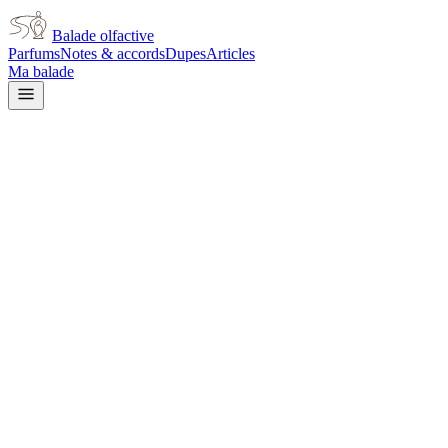
Balade olfactive
Parfums
Notes & accords
Dupes
Articles
Ma balade
Issey Miyake
L'Eau d'Issey Pure
white floral
Floral blanc
Marin
Ambré
Animal
Aromatique
L’avis signé de Balade olfactive est en cours d’écriture. Cette
fiche présente déjà tout ce que la composition et les prix nous disent.
Je le porte
Il me tente
Pas pour moi
Un clic, aucun compte demandé.
Ajouter à ma balade