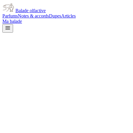
Balade olfactive
Parfums
Notes & accords
Dupes
Articles
Ma balade
Acqua Di Parma
Acqua Di Parma Blu
Mediterraneo Mirto Di
Panarea
aromatic
Aromatique
Épicé frais
Agrumes
Herbacé
Boisé
Marin
L’avis signé de Balade olfactive est en cours d’écriture. Cette
fiche présente déjà tout ce que la composition et les prix nous disent.
Je le porte
Il me tente
Pas pour moi
Un clic, aucun compte demandé.