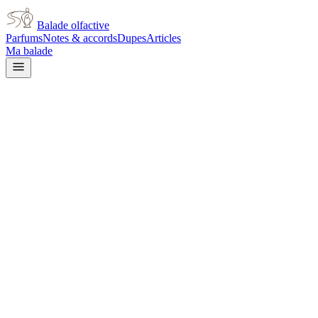
Balade olfactive
Parfums
Notes & accords
Dupes
Articles
Ma balade
Issey Miyake
A Scent Florale By Issey
Miyake
floral
Floral
Frais
Vert
Floral blanc
Floral
jaune
Rose
Aromatique
Doux
Boisé
Balsamique
L’avis signé de Balade olfactive est en cours d’écriture. Cette
fiche présente déjà tout ce que la composition et les prix nous disent.
Je le porte
Il me tente
Pas pour moi
Un clic, aucun compte demandé.