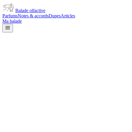
Balade olfactive
Parfums
Notes & accords
Dupes
Articles
Ma balade
Issey Miyake
L'Eau d'Issey Pour Homme Inte
amber
Ambré
Agrumes
Épicé chaud
Épicé frais
Fumé
Boisé
Balsamique
Floral
V
L’avis signé de Balade olfactive est en cours d’écriture. Cette fich
Je le porte
Il me tente
Pas pour moi
Un clic, aucun compte demandé.
Ajouter à ma balade
Fiche technique