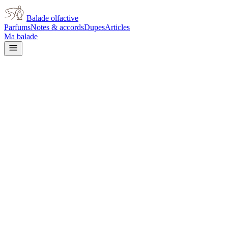
Balade olfactive
Parfums
Notes & accords
Dupes
Articles
Ma balade
Jean Paul Gaultier
Jean Paul Gaultier Scandal
Absolu
tuberose
Tubéreuse
Boisé
Floral blanc
Fruité
Doux
Poudré
Animal
Épicé
chaud
Vert
L’avis signé de Balade olfactive est en cours d’écriture. Cette
fiche présente déjà tout ce que la composition et les prix nous disent.
Je le porte
Il me tente
Pas pour moi
Un clic, aucun compte demandé.