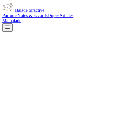
Balade olfactive
Parfums
Notes & accords
Dupes
Articles
Ma balade
Jean Paul Gaultier
Jean Paul Gaultier Scandal By
Night
sweet
Doux
Miel
Gourmand
Vanillé
Floral
blanc
Cerise
Boisé
Tubéreuse
Ambré
Agrumes
Épicé chaud
L’avis signé de Balade olfactive est en cours d’écriture. Cette
fiche présente déjà tout ce que la composition et les prix nous disent.
Je le porte
Il me tente
Pas pour moi
Un clic, aucun compte demandé.