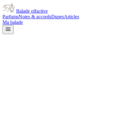
Balade olfactive
Parfums
Notes & accords
Dupes
Articles
Ma balade
Le Labo
Labdanum 18 Perfume Oil
unisex
amber
Ambré
Boisé
Vanillé
Gourmand
Cuir
Musqué
Fumé
Patchouli
Balsamique
chaud
L’avis signé de Balade olfactive est en cours d’écriture. Cette
fiche présente déjà tout ce que la composition et les prix nous disent.
Je le porte
Il me tente
Pas pour moi
Un clic, aucun compte demandé.