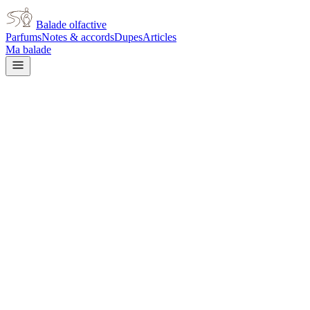
Balade olfactive
Parfums
Notes & accords
Dupes
Articles
Ma balade
Serge Lutens
Iris Silver Mist unisex
iris
Iris
Boisé
Poudré
Terreux
Épicé chaud
Aromatique
Violette
Ambré
Vert
Ba
L’avis signé de Balade olfactive est en cours d’écriture. Cette fich
Je le porte
Il me tente
Pas pour moi
Un clic, aucun compte demandé.
Ajouter à ma balade
Fiche technique