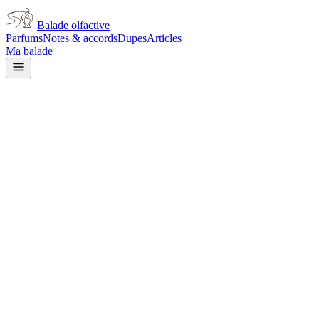
Balade olfactive
Parfums
Notes & accords
Dupes
Articles
Ma balade
Tom Ford
Tom Ford Noir
amber
Ambré
Poudré
Épicé frais
Boisé
Violette
Patchouli
Épicé chaud
Terreux
A
L’avis signé de Balade olfactive est en cours d’écriture. Cette fich
Je le porte
Il me tente
Pas pour moi
Un clic, aucun compte demandé.
Ajouter à ma balade
Fiche technique