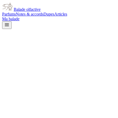
Balade olfactive
Parfums
Notes & accords
Dupes
Articles
Ma balade
Tom Ford
Tom Ford White Suede
musky
Musqué
Poudré
Cuir
Épicé chaud
Floral
blanc
Ambré
Boisé
Frais
Aromatique
Vert
L’avis signé de Balade olfactive est en cours d’écriture. Cette
fiche présente déjà tout ce que la composition et les prix nous disent.
Je le porte
Il me tente
Pas pour moi
Un clic, aucun compte demandé.
Ajouter à ma balade