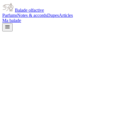
Balade olfactive
Parfums
Notes & accords
Dupes
Articles
Ma balade
Versace
Versace Essence Ethereal for
women
powdery
Poudré
Floral
Violette
Iris
Musqué
Floral blanc
Frais
Floral
jaune
Doux
Fruité
L’avis signé de Balade olfactive est en cours d’écriture. Cette
fiche présente déjà tout ce que la composition et les prix nous disent.
Je le porte
Il me tente
Pas pour moi
Un clic, aucun compte demandé.