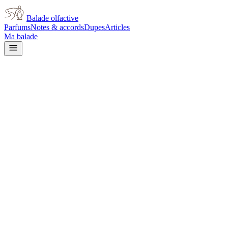
Balade olfactive
Parfums
Notes & accords
Dupes
Articles
Ma balade
Acqua Di Parma
Acqua Di Parma Lilly Of The
Valley
white floral
Floral blanc
Floral
Agrumes
Épicé
frais
Frais
Aromatique
Vert
Fruité
Boisé
L’avis signé de Balade olfactive est en cours d’écriture. Cette
fiche présente déjà tout ce que la composition et les prix nous disent.
Je le porte
Il me tente
Pas pour moi
Un clic, aucun compte demandé.