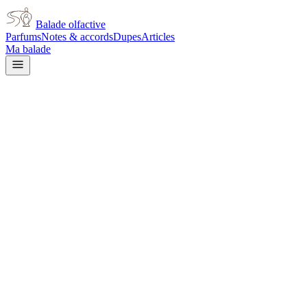
Balade olfactive
Parfums
Notes & accords
Dupes
Articles
Ma balade
Calvin Klein
Ck In2u
citrus
Agrumes
Aromatique
Épicé frais
Vanillé
Vert
Poudré
Boisé
Ambré
L’avis signé de Balade olfactive est en cours d’écriture. Cette
fiche présente déjà tout ce que la composition et les prix nous disent.
Je le porte
Il me tente
Pas pour moi
Un clic, aucun compte demandé.
Ajouter à ma balade