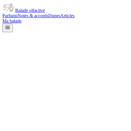
Balade olfactive
Parfums
Notes & accords
Dupes
Articles
Ma balade
Chanel
Allure Edition Blanche
citrus
Agrumes
Aromatique
Vanillé
Gourmand
Boisé
Poudré
Épicé
doux
Musqué
Doux
L’avis signé de Balade olfactive est en cours d’écriture. Cette
fiche présente déjà tout ce que la composition et les prix nous disent.
Je le porte
Il me tente
Pas pour moi
Un clic, aucun compte demandé.
Ajouter à ma balade