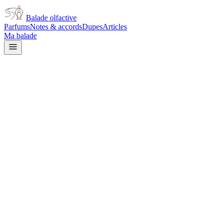
Balade olfactive
Parfums
Notes & accords
Dupes
Articles
Ma balade
Dior
Dior Homme Sport 2017 for
men
citrus
Agrumes
Épicé frais
Aromatique
Boisé
Fruité
L’avis signé de Balade olfactive est en cours d’écriture. Cette
fiche présente déjà tout ce que la composition et les prix nous disent.
Je le porte
Il me tente
Pas pour moi
Un clic, aucun compte demandé.
Ajouter à ma balade