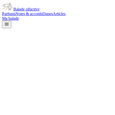
Balade olfactive
Parfums
Notes & accords
Dupes
Articles
Ma balade
Diptyque
Vetyverio Eau De Parfum
unisex
citrus
Agrumes
Boisé
Aromatique
Terreux
Patchouli
Rose
Vert
L’avis signé de Balade olfactive est en cours d’écriture. Cette
fiche présente déjà tout ce que la composition et les prix nous disent.
Je le porte
Il me tente
Pas pour moi
Un clic, aucun compte demandé.
Ajouter à ma balade