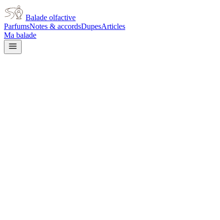
Balade olfactive
Parfums
Notes & accords
Dupes
Articles
Ma balade
Gianni Versace
Versace Dylan Purple
floral
Floral
Fruité
Agrumes
Ambré
Boisé
Musqué
Doux
Frais
Aquatique
Épicé
frais
L’avis signé de Balade olfactive est en cours d’écriture. Cette
fiche présente déjà tout ce que la composition et les prix nous disent.
Je le porte
Il me tente
Pas pour moi
Un clic, aucun compte demandé.
Ajouter à ma balade