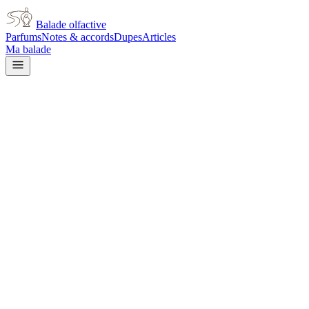
Balade olfactive
Parfums
Notes & accords
Dupes
Articles
Ma balade
Givenchy
Pi
vanilla
Vanillé
Gourmand
Ambré
Doux
Amande
Aromatique
Noix
Fruité
Épicé
chaud
Épicé frais
Poudré
L’avis signé de Balade olfactive est en cours d’écriture. Cette
fiche présente déjà tout ce que la composition et les prix nous disent.
Je le porte
Il me tente
Pas pour moi
Un clic, aucun compte demandé.
Ajouter à ma balade