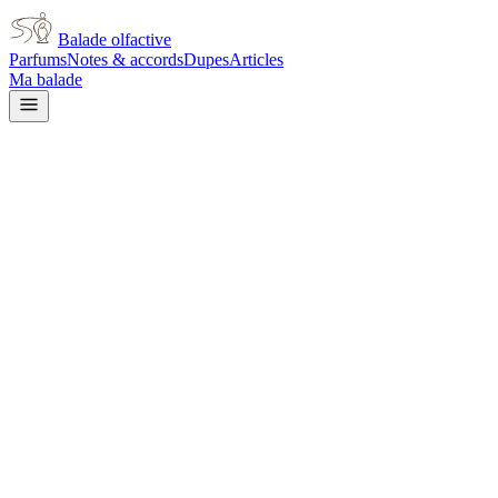
Balade olfactive
Parfums
Notes & accords
Dupes
Articles
Ma balade
Hermes
Eau d'Hermes
aromatic
Aromatique
Agrumes
Cuir
Épicé frais
Épicé
chaud
Boisé
Fumé
Animal
Herbacé
Lavande
L’avis signé de Balade olfactive est en cours d’écriture. Cette
fiche présente déjà tout ce que la composition et les prix nous disent.
Je le porte
Il me tente
Pas pour moi
Un clic, aucun compte demandé.
Ajouter à ma balade