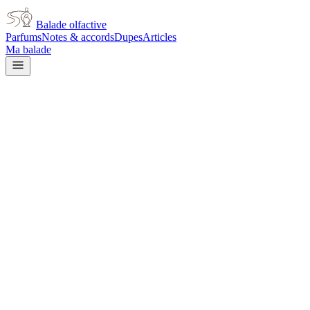
Balade olfactive
Parfums
Notes & accords
Dupes
Articles
Ma balade
Jean Paul Gaultier
Jean Paul Gaultier
aromatic
Aromatique
Vanillé
Gourmand
Épicé frais
Lavande
Épicé
chaud
Vert
Poudré
Doux
Ambré
Cannelle
L’avis signé de Balade olfactive est en cours d’écriture. Cette
fiche présente déjà tout ce que la composition et les prix nous disent.
Je le porte
Il me tente
Pas pour moi
Un clic, aucun compte demandé.
Ajouter à ma balade