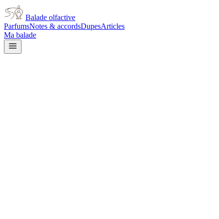
Balade olfactive
Parfums
Notes & accords
Dupes
Articles
Ma balade
Jean Paul Gaultier
Jean Paul Gaultier Airlines
aromatic
Aromatique
Épicé chaud
Épicé frais
Vanillé
Boisé
Vert
Agrumes
Ambré
L
L’avis signé de Balade olfactive est en cours d’écriture. Cette fich
Je le porte
Il me tente
Pas pour moi
Un clic, aucun compte demandé.
Ajouter à ma balade
Fiche technique